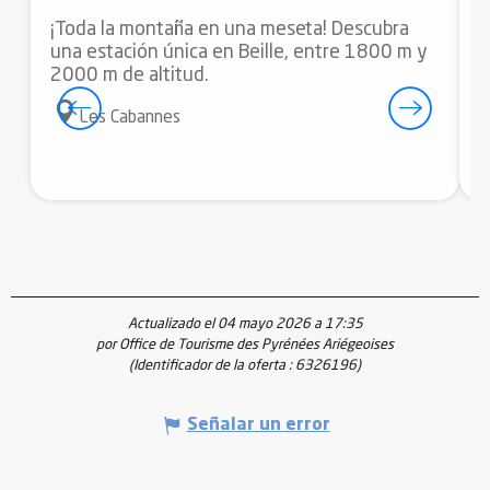
¡Toda la montaña en una meseta! Descubra
una estación única en Beille, entre 1800 m y
E
2000 m de altitud.
i
c
Les Cabannes
c
Actualizado el 04 mayo 2026 a 17:35
por Office de Tourisme des Pyrénées Ariégeoises
(Identificador de la oferta :
6326196
)
Señalar un error