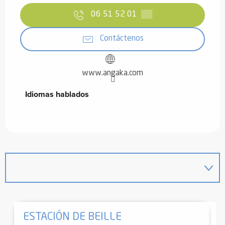
06 51 52 01
▒▒
Contáctenos
www.angaka.com
Idiomas hablados
Idiomas hablados
ESTACIÓN DE BEILLE