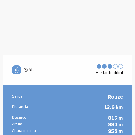
5h
Bastante difícil
Información práctica
Salida
Rouze
Distancia
13.6 km
Desnivel
815 m
Altura
880 m
Altura mínima
956 m