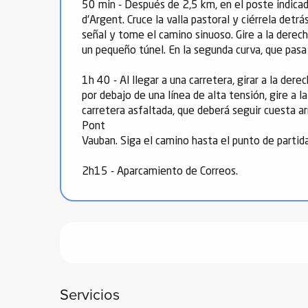
50 min - Después de 2,5 km, en el poste indicad
de
d'Argent. Cruce la valla pastoral y ciérrela detr
señal y tome el camino sinuoso. Gire a la derec
 de
un pequeño túnel. En la segunda curva, que pasa 
y
ñía
1h 40 - Al llegar a una carretera, girar a la de
l y
por debajo de una línea de alta tensión, gire a 
carretera asfaltada, que deberá seguir cuesta ar
onante
Pont
as de
Vauban. Siga el camino hasta el punto de partida
ub-
2h15 - Aparcamiento de Correos.
lub-
Kite
rías
e su
al
orte a
Servicios