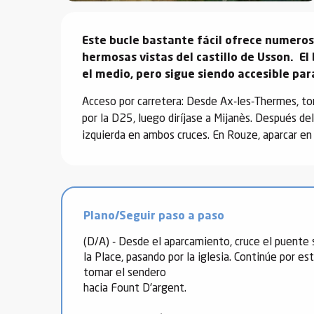
Descripción
Este bucle bastante fácil ofrece numeroso
hermosas vistas del castillo de Usson.  E
vidades
el medio, pero sigue siendo accesible par
erno
Acceso por carretera: Desde Ax-les-Thermes, tom
por la D25, luego diríjase a Mijanès. Después del
alpino
izquierda en ambos cruces. En Rouze, aparcar en 
í de
ía
o
Plano/Seguir paso a paso
tas de
-
(D/A) - Desde el aparcamiento, cruce el puente s
a
la Place, pasando por la iglesia. Continúe por e
a
tomar el sendero
-
hacia Fount D'argent.
gliss-