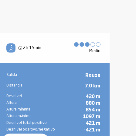
2h 15min
Medio
Información práctica
Salida
Rouze
Distancia
7.0 km
Desnivel
420 m
Altura
880 m
Altura mínima
854 m
Altura máxima
1097 m
Desnivel total positivo
421 m
Desnivel positivo/negativo
-421 m