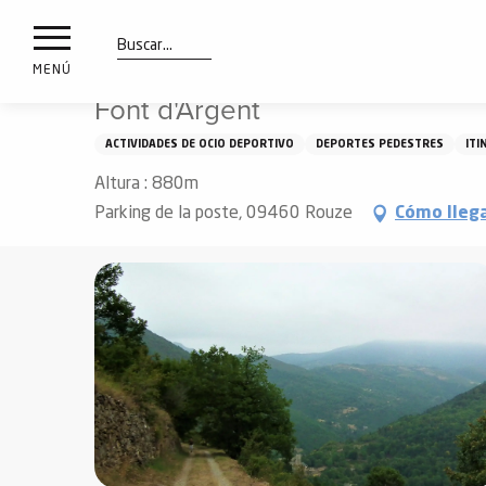
a
IONES
Aller
Inicio
Qué ver y hacer
Paseos y excursiones
Font
au
les
contenu
Buscar
MENÚ
principal
Font d'Argent
ones
uí
ACTIVIDADES DE OCIO DEPORTIVO
DEPORTES PEDESTRES
ITI
aciones
Altura : 880m
o
Parking de la poste, 09460 Rouze
Cómo lleg
Info
route
Webcams