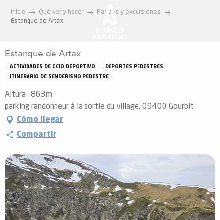
Aller
Inicio
Qué ver y hacer
Paseos y excursiones
au
Estanque de Artax
contenu
principal
Estanque de Artax
ACTIVIDADES DE OCIO DEPORTIVO
DEPORTES PEDESTRES
ITINERARIO DE SENDERISMO PEDESTRE
Altura : 863m
parking randonneur à la sortie du village, 09400 Gourbit
Cómo llegar
Compartir