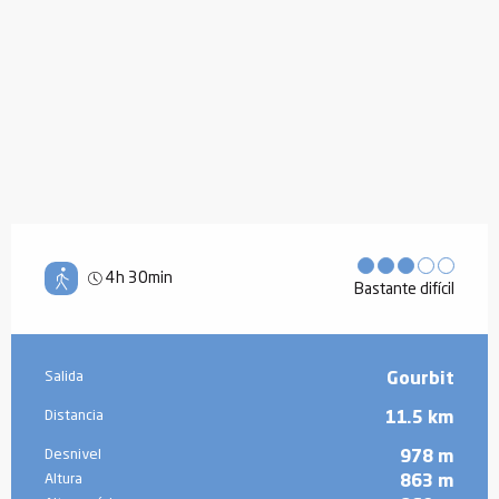
4h 30min
Bastante difícil
Información práctica
Salida
Gourbit
Distancia
11.5 km
Desnivel
978 m
Altura
863 m