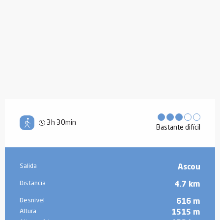
3h 30min
Bastante difícil
Información práctica
Salida
Ascou
Distancia
4.7 km
Desnivel
616 m
Altura
1515 m