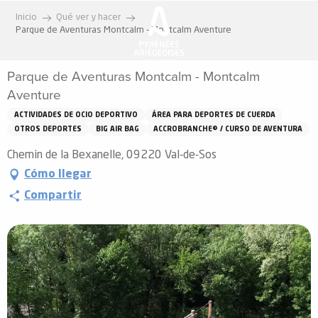
Aller
Inicio
Qué ver y hacer
au
Parque de Aventuras Montcalm - Montcalm Aventure
contenu
principal
Parque de Aventuras Montcalm - Montcalm
Aventure
ACTIVIDADES DE OCIO DEPORTIVO
ÁREA PARA DEPORTES DE CUERDA
OTROS DEPORTES
BIG AIR BAG
ACCROBRANCHE® / CURSO DE AVENTURA
Chemin de la Bexanelle, 09220 Val-de-Sos
Cómo llegar
Compartir