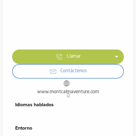
Llamar
Contáctenos
www.montcalmaventure.com
Idiomas hablados
Idiomas hablados
Entorno
Entorno