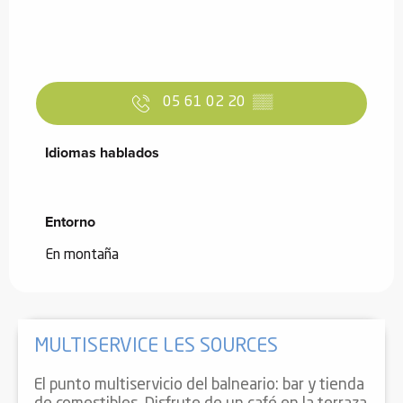
05 61 02 20
▒▒
Idiomas hablados
Idiomas hablados
Entorno
Entorno
En montaña
MULTISERVICE LES SOURCES
El punto multiservicio del balneario: bar y tienda