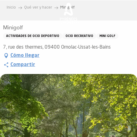
Aller
Inicio
Qué ver y hacer
Minigolf
au
contenu
Minigolf
principal
ACTIVIDADES DE OCIO DEPORTIVO
OCIO RECREATIVO
MINI GOLF
7, rue des thermes, 09400 Ornolac-Ussat-les-Bains
Cómo llegar
Compartir