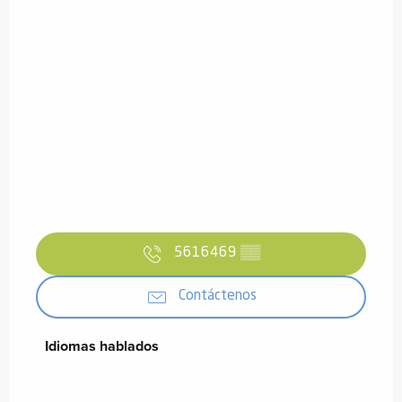
5616469
▒▒
Contáctenos
Idiomas hablados
Idiomas hablados