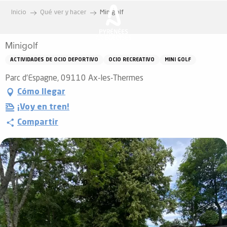
Aller
Inicio
Qué ver y hacer
Minigolf
au
contenu
Minigolf
principal
ACTIVIDADES DE OCIO DEPORTIVO
OCIO RECREATIVO
MINI GOLF
Parc d'Espagne, 09110 Ax-les-Thermes
Cómo llegar
¡Voy en tren!
Compartir