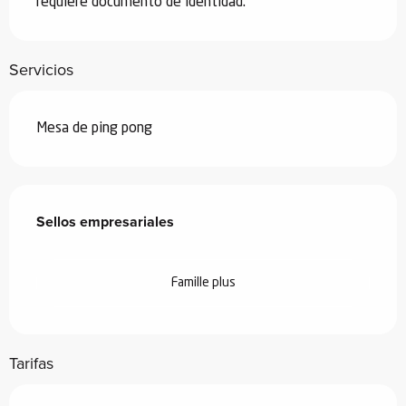
requiere documento de identidad.
Servicios
Mesa de ping pong
Oferta de prestaciones
Sellos empresariales
Sellos empresariales
Famille plus
Tarifas