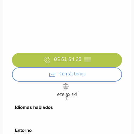
05 61 64 20
▒▒
Contáctenos
ete.ax.ski
Idiomas hablados
Idiomas hablados
Entorno
Entorno