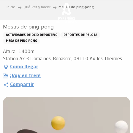
Aller
Inicio
Qué ver y hacer
Mesas de ping-pong
au
contenu
Mesas de ping-pong
principal
ACTIVIDADES DE OCIO DEPORTIVO
DEPORTES DE PELOTA
MESA DE PING PONG
Altura : 1400m
Station Ax 3 Domaines, Bonascre, 09110 Ax-les-Thermes
Cómo llegar
¡Voy en tren!
Compartir