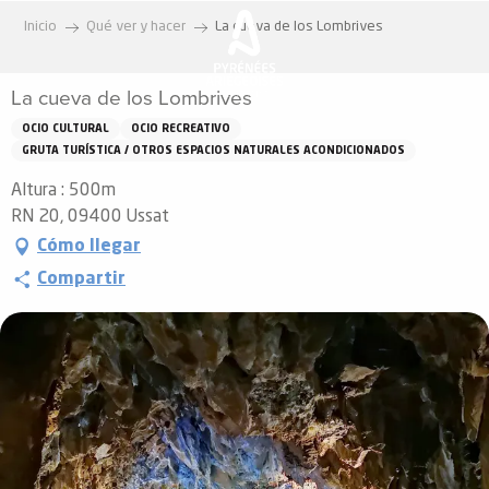
Aller
Inicio
Qué ver y hacer
La cueva de los Lombrives
au
contenu
La cueva de los Lombrives
principal
OCIO CULTURAL
OCIO RECREATIVO
GRUTA TURÍSTICA / OTROS ESPACIOS NATURALES ACONDICIONADOS
Altura : 500m
RN 20, 09400 Ussat
Cómo llegar
Compartir