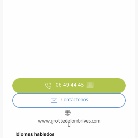
06 49 44 45
▒▒
Contáctenos
www.grottedelombrives.com
Idiomas hablados
Idiomas hablados