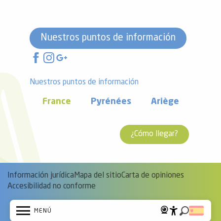
Nuestros puntos de información
Nuestros puntos de información
France
Pyrénées
Ariège
¿Cómo llegar?
Información jurídica
Mapa del sitio
Carta de opiniones
Accesibilidad no conforme
MENÚ