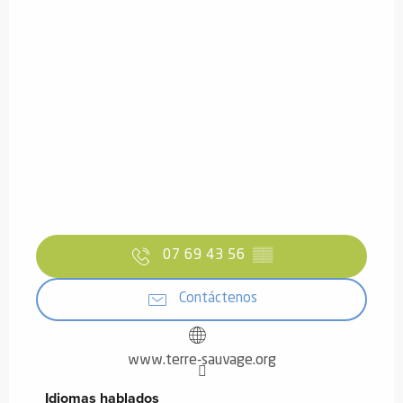
07 69 43 56
▒▒
Contáctenos
www.terre-sauvage.org
Idiomas hablados
Idiomas hablados