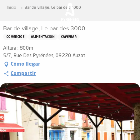
Aller
Inicio
Bar de village, Le bar des 3000
au
contenu
Bar de village, Le bar des 3000
principal
COMERCIOS
ALIMENTACIÓN
CAFÉ/BAR
Altura : 800m
5/7, Rue Des Pyrénées, 09220 Auzat
Cómo llegar
Compartir