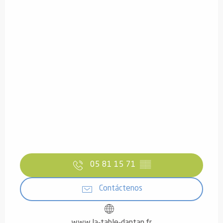
05 81 15 71
▒▒
Contáctenos
www.la-table-dantan.fr