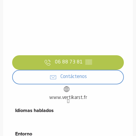
06 88 73 81
▒▒
Contáctenos
www.vertikarst.fr
Idiomas hablados
Idiomas hablados
Entorno
Entorno