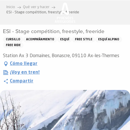
Aller
Inicio
Qué ver y hacer
au
ESI - Stage compétition, freestyle, freeride
contenu
principal
ESI - Stage compétition, freestyle, freeride
CURSILLO
ACOMPAÑAMIENTO
ESQUÍ
FREE STYLE
ESQUÍ ALPINO
FREE RIDE
Station Ax 3 Domaines, Bonascre, 09110 Ax-les-Thermes
Cómo llegar
¡Voy en tren!
Compartir