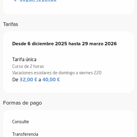
Tarifas
Desde
Desde
6 diciembre 2025
6 diciembre 2025
hasta
hasta
29 marzo 2026
29 marzo 2026
Tarifa única
Curso de 2 horas
Vacaciones escolares de domingo a viernes 220
De
32,00 €
a
40,00 €
Formas de pago
Consulte
Transferencia