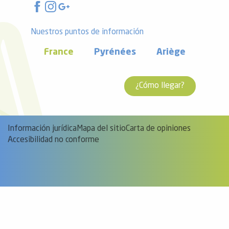
Nuestros puntos de información
France
Pyrénées
Ariège
¿Cómo llegar?
Información jurídica
Mapa del sitio
Carta de opiniones
Accesibilidad no conforme