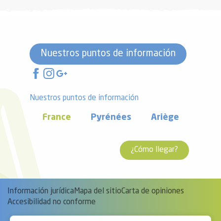
Nuestros puntos de información
Nuestros puntos de información
France
Pyrénées
Ariège
¿Cómo llegar?
Información jurídica
Mapa del sitio
Carta de opiniones
Accesibilidad no conforme