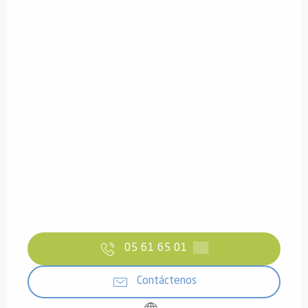
05 61 65 01
▒▒
Contáctenos