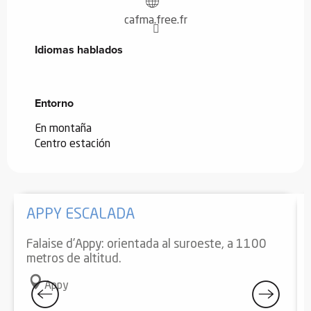
cafma.free.fr
Idiomas hablados
Idiomas hablados
Entorno
Entorno
En montaña
Centro estación
APPY ESCALADA
Falaise d'Appy: orientada al suroeste, a 1100
metros de altitud.
Appy