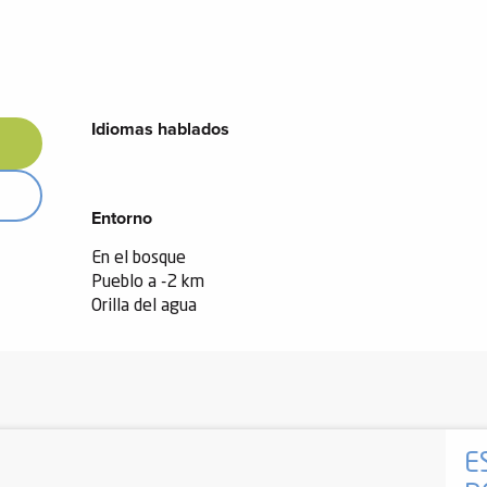
Idiomas hablados
Idiomas hablados
Entorno
Entorno
En el bosque
Pueblo a -2 km
Orilla del agua
E