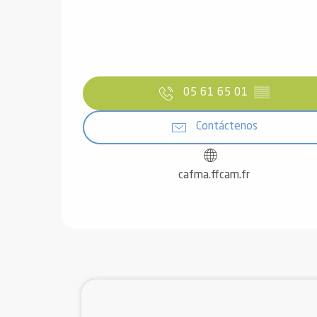
ones
05 61 65 01
▒▒
Contáctenos
cafma.ffcam.fr