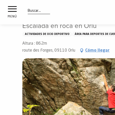
a
IONES
Aller
Inicio
Qué ver y hacer
Escalada en roca en Orlu
au
les
contenu
Buscar
MENÚ
principal
Escalada en roca en Orlu
ones
uí
ACTIVIDADES DE OCIO DEPORTIVO
ÁREA PARA DEPORTES DE CUE
aciones
Altura : 862m
o
route des Forges, 09110 Orlu
Cómo llegar
Info
route
Webcams