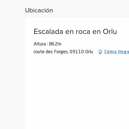
de
Ubicación
 de
y
Escalada en roca en Orlu
ñía
l y
Altura : 862m
onante
route des Forges, 09110 Orlu
Cómo lleg
as de
ub-
lub-
Kite
rías
e su
al
orte a