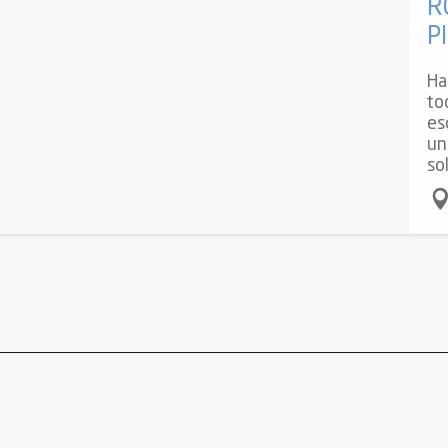
R
P
Ha
to
es
un
sol