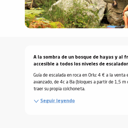
vidades
erno
Descripción
alpino
A la sombra de un bosque de hayas y al fre
í de
accesible a todos los niveles de escalado
ía
Guía de escalada en roca en Orlu: 4 € a la venta e
o
avanzado, de 4c a 8a (bloques a partir de 1,5 m
tas de
traer su propia colchoneta.
-
Seguir leyendo
a
a
-
gliss-