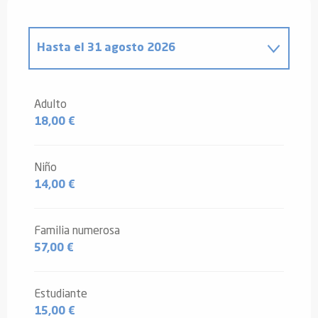
Hasta el
31 agosto 2026
Desde
1 septiembre 2025
hasta
4
enero 2026
Adulto
18,00 €
Desde
5 enero 2026
hasta
30 junio
2026
Desde
1 septiembre 2026
hasta
3
Niño
enero 2027
14,00 €
Familia numerosa
57,00 €
Estudiante
15,00 €