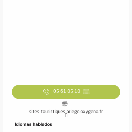
05 61 05 10
▒▒
sites-touristiques-ariege.oxygeno.fr
Idiomas hablados
Idiomas hablados