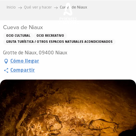
Aller
Inicio
Qué ver y hacer
Cueva de Niaux
au
contenu
Cueva de Niaux
principal
OCIO CULTURAL
OCIO RECREATIVO
GRUTA TURÍSTICA / OTROS ESPACIOS NATURALES ACONDICIONADOS
Grotte de Niaux, 09400 Niaux
Cómo llegar
Compartir