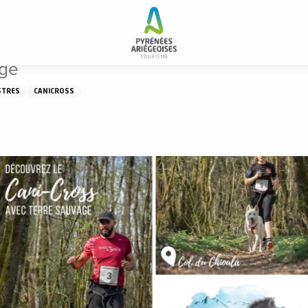
e
age
STRES
CANICROSS