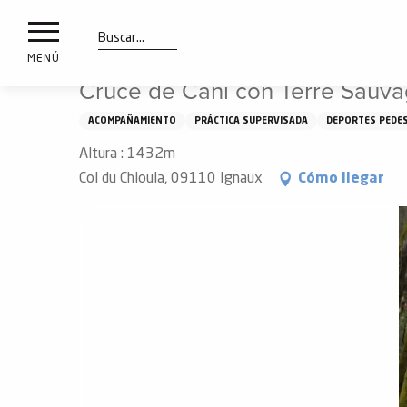
a
IONES
Aller
Inicio
Qué ver y hacer
Cruce de Cani con Terre Sauvag
au
les
contenu
Buscar
MENÚ
principal
Cruce de Cani con Terre Sauv
ones
uí
ACOMPAÑAMIENTO
PRÁCTICA SUPERVISADA
DEPORTES PEDE
aciones
Altura : 1432m
o
Col du Chioula, 09110 Ignaux
Cómo llegar
Info
route
Webcams