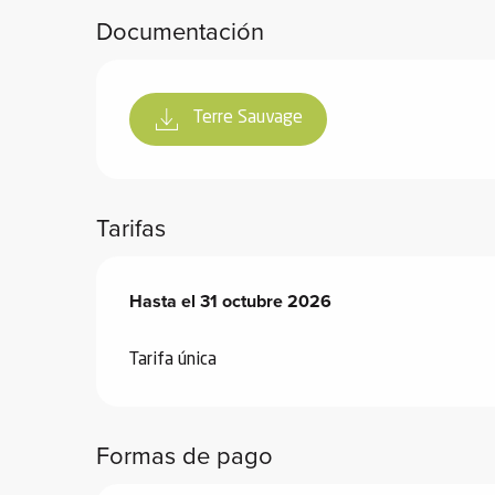
de
Documentación
 de
y
Terre Sauvage
ñía
l y
onante
as de
Tarifas
ub-
Desde
Hasta el
1 enero 2025
31 octubre 2026
hasta
31 octubre 2026
lub-
Kite
rías
Tarifa única
e su
al
Formas de pago
orte a