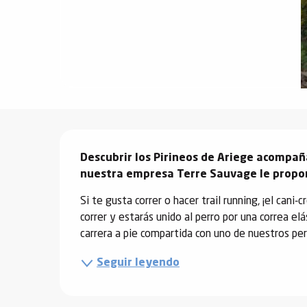
vidades
erno
alpino
Descripción
í de
ía
Descubrir los Pirineos de Ariege acompaña
nuestra empresa Terre Sauvage le propon
o
Si te gusta correr o hacer trail running, ¡el cani-
tas de
correr y estarás unido al perro por una correa elás
-
carrera a pie compartida con uno de nuestros per
a
a
Seguir leyendo
-
gliss-