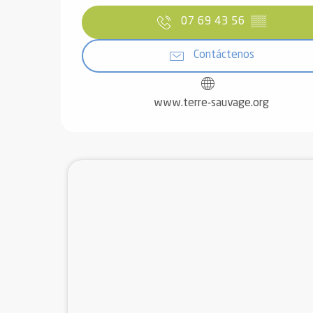
07 69 43 56
▒▒
Contáctenos
www.terre-sauvage.org