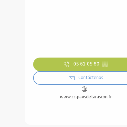
05 61 05 80
▒▒
Contáctenos
www.cc-paysdetarascon.fr