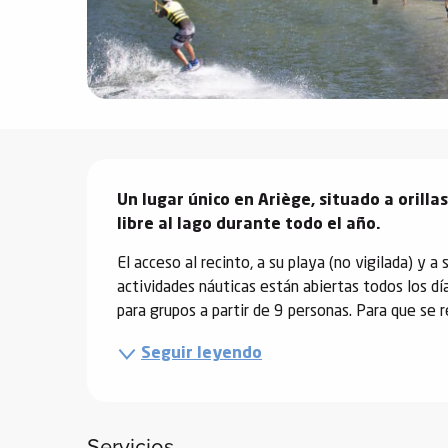
vidades
erno
Descripción
alpino
Un lugar único en Ariège, situado a orilla
í de
libre al lago durante todo el año.
ía
El acceso al recinto, a su playa (no vigilada) y a
o
actividades náuticas están abiertas todos los d
tas de
para grupos a partir de 9 personas. Para que se 
-
Seguir leyendo
a
a
-
gliss-
Servicios