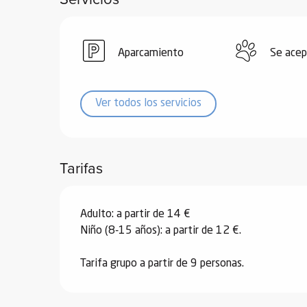
de
 de
Aparcamiento
Se acep
y
ñía
l y
Ver todos los servicios
onante
as de
Tarifas
ub-
lub-
Kite
Adulto: a partir de 14 €
rías
Niño (8-15 años): a partir de 12 €.
e su
al
Tarifa grupo a partir de 9 personas.
orte a