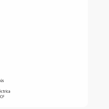
bús
ctrica
NCF