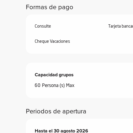
ones
Formas de pago
Consulte
Tarjeta banca
Cheque Vacaciones
Capacidad grupos
Capacidad grupos
60 Persona (s) Max
Periodos de apertura
Del
Hasta el
27 junio 2026
30 agosto 2026
al
30 agosto 2026