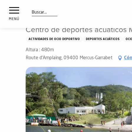
a
IONES
Aller
Inicio
Qué ver y hacer
Centro de deportes acuáticos 
au
les
contenu
Buscar
MENÚ
principal
Centro de deportes acuáticos 
ones
uí
ACTIVIDADES DE OCIO DEPORTIVO
DEPORTES ACUÁTICOS
OCI
aciones
Altura : 480m
o
Route d'Amplaing, 09400 Mercus-Garrabet
Cóm
Info
route
Webcams