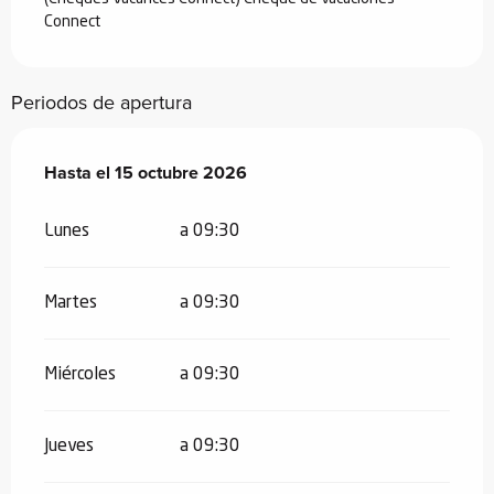
Connect
Periodos de apertura
Del
Hasta el
20 julio 2026
15 octubre 2026
al
15 octubre 2026
Lunes
a 09:30
Martes
a 09:30
Miércoles
a 09:30
Jueves
a 09:30