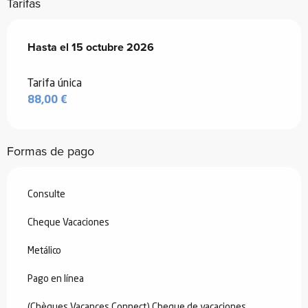
Tarifas
Desde
Hasta el
20 julio 2026
15 octubre 2026
hasta
15 octubre 2026
Tarifa única
88,00 €
Formas de pago
Consulte
Cheque Vacaciones
Metálico
Pago en línea
(Chèques Vacances Connect) Cheque de vacaciones