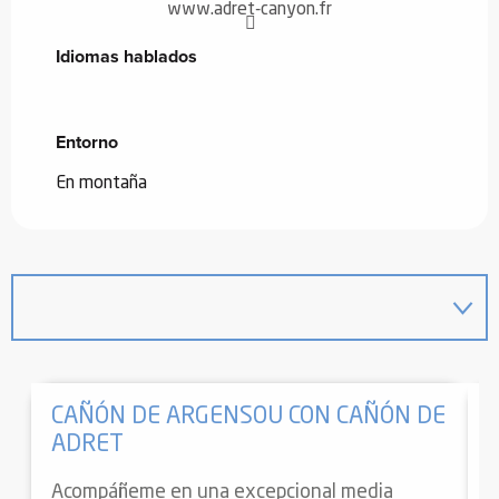
www.adret-canyon.fr
Idiomas hablados
Idiomas hablados
Entorno
Entorno
En montaña
CAÑÓN DE ARGENSOU CON CAÑÓN DE
ADRET
Acompáñeme en una excepcional media
¡