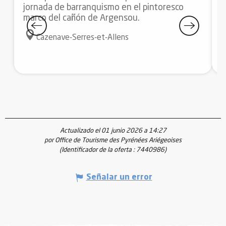
jornada de barranquismo en el pintoresco
t
marco del cañón de Argensou.
m
E
Cazenave-Serres-et-Allens
Actualizado el 01 junio 2026 a 14:27
por Office de Tourisme des Pyrénées Ariégeoises
(Identificador de la oferta :
7440986
)
Señalar un error