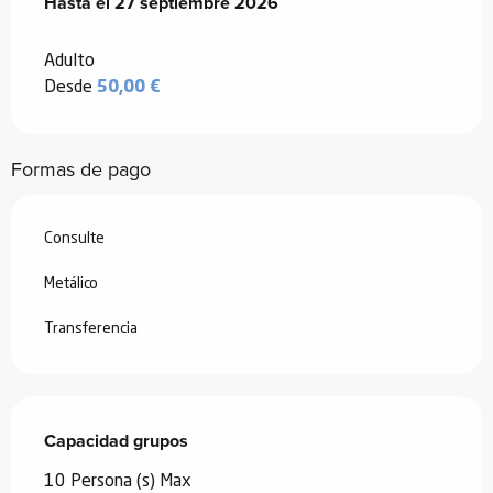
Desde
Hasta el
6 junio 2026
27 septiembre 2026
hasta
27 septiembre 2026
Adulto
Desde
50,00 €
Formas de pago
Consulte
Metálico
Transferencia
Capacidad grupos
Capacidad grupos
10 Persona (s) Max