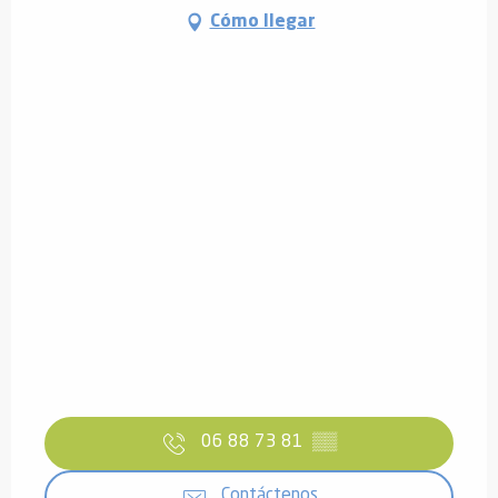
Cómo llegar
06 88 73 81
▒▒
Contáctenos