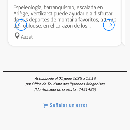
Espeleología, barranquismo, escalada en
"
Ariège, Vertikarst puede ayudarle a disfrutar
A
de sus deportes de montaña favoritos, a 1h30
r
de Toulouse, en el corazón de los...
Auzat
Actualizado el 01 junio 2026 a 15:13
por Office de Tourisme des Pyrénées Ariégeoises
(Identificador de la oferta :
7451485
)
Señalar un error