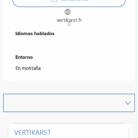
vertikarst.fr
Idiomas hablados
Idiomas hablados
Entorno
Entorno
En montaña
VERTIKARST