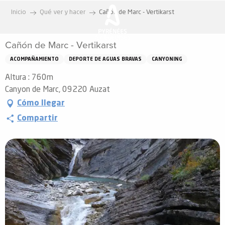
Aller
Inicio
Qué ver y hacer
Cañón de Marc - Vertikarst
au
contenu
Cañón de Marc - Vertikarst
principal
ACOMPAÑAMIENTO
DEPORTE DE AGUAS BRAVAS
CANYONING
Altura : 760m
Canyon de Marc, 09220 Auzat
Cómo llegar
Compartir