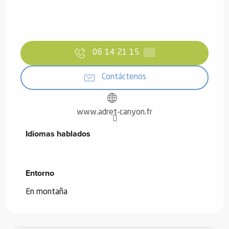
06 14 21 15
▒▒
Contáctenos
www.adret-canyon.fr
Idiomas hablados
Idiomas hablados
Entorno
Entorno
En montaña