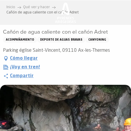
Aller
Inicio
Qué ver y hacer
au
Cañón de agua caliente con el cañón Adret
contenu
principal
Cañón de agua caliente con el cañón Adret
ACOMPAÑAMIENTO
DEPORTE DE AGUAS BRAVAS
CANYONING
Parking église Saint-Vincent, 09110 Ax-les-Thermes
Cómo llegar
¡Voy en tren!
Compartir