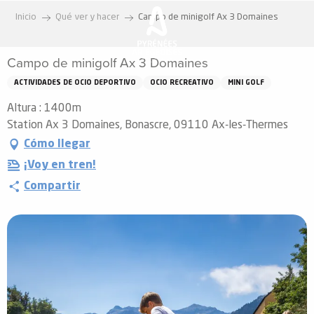
Aller
Inicio
Qué ver y hacer
Campo de minigolf Ax 3 Domaines
au
contenu
Campo de minigolf Ax 3 Domaines
principal
ACTIVIDADES DE OCIO DEPORTIVO
OCIO RECREATIVO
MINI GOLF
Altura : 1400m
Station Ax 3 Domaines, Bonascre, 09110 Ax-les-Thermes
Cómo llegar
¡Voy en tren!
Compartir