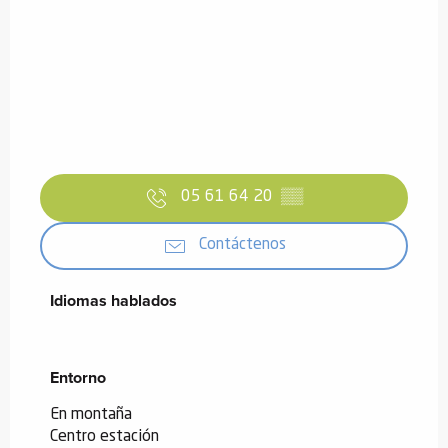
05 61 64 20
▒▒
Contáctenos
Idiomas hablados
Idiomas hablados
Entorno
Entorno
En montaña
Centro estación