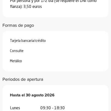
Por persona y por 1/2 día (se requiere el DNI como
fianza): 3,50 euros
Formas de pago
Tarjeta bancaria/crédito
Consulte
Metálico
Periodos de apertura
Del
Hasta el
4 julio 2026
30 agosto 2026
al
30 agosto 2026
Lunes
09:30 - 18:30