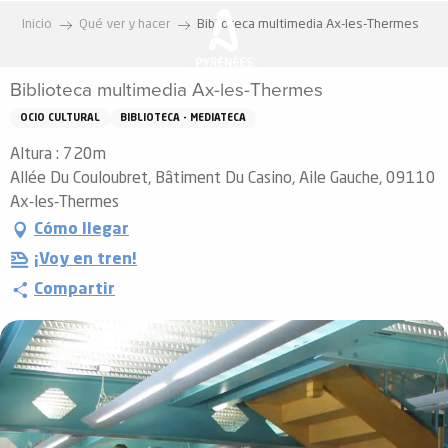
Aller
Inicio
Qué ver y hacer
Biblioteca multimedia Ax-les-Thermes
au
contenu
Biblioteca multimedia Ax-les-Thermes
principal
OCIO CULTURAL
BIBLIOTECA - MEDIATECA
Altura : 720m
Allée Du Couloubret, Bâtiment Du Casino, Aile Gauche, 09110
Ax-les-Thermes
Cómo llegar
¡Voy en tren!
Compartir