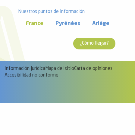
Nuestros puntos de información
France
Pyrénées
Ariège
¿Cómo llegar?
Información jurídica
Mapa del sitio
Carta de opiniones
Accesibilidad no conforme