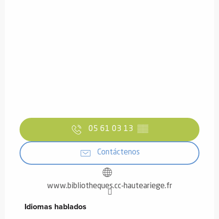
05 61 03 13
▒▒
Contáctenos
www.bibliotheques.cc-hauteariege.fr
Idiomas hablados
Idiomas hablados