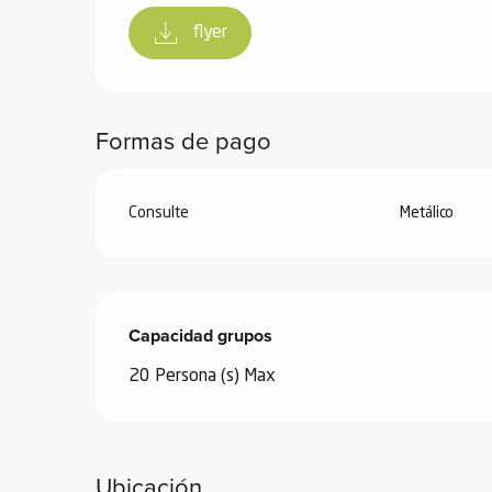
de
flyer
 de
y
ñía
Formas de pago
l y
onante
as de
Consulte
Metálico
ub-
lub-
Kite
Capacidad grupos
Capacidad grupos
rías
20 Persona (s) Max
e su
al
orte a
Ubicación