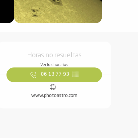
Horarios y datos de contact
Horas no resueltas
Ver los horarios
06 13 77 93
▒▒
www.photoastro.com