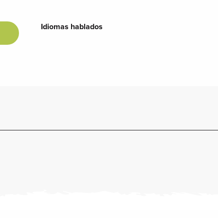
Idiomas hablados
Idiomas hablados