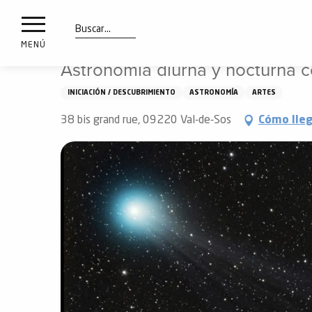
a
IONES
Aller
Inicio
Qué ver y hacer
Astronomía diurna y nocturna c
au
les
contenu
Buscar
MENÚ
principal
Astronomía diurna y nocturna 
ones
uí
INICIACIÓN / DESCUBRIMIENTO
ASTRONOMÍA
ARTES
aciones
o
38 bis grand rue, 09220 Val-de-Sos
Cómo lle
Info
route
Webcams