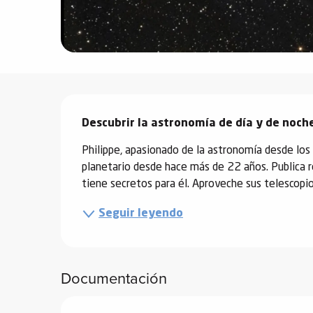
vidades
erno
Descripción
Descubrir la astronomía de día y de noche
alpino
í de
Philippe, apasionado de la astronomía desde los 
ía
planetario desde hace más de 22 años. Publica re
tiene secretos para él. Aproveche sus telescopios 
o
Seguir leyendo
tas de
-
a
a
Documentación
-
gliss-