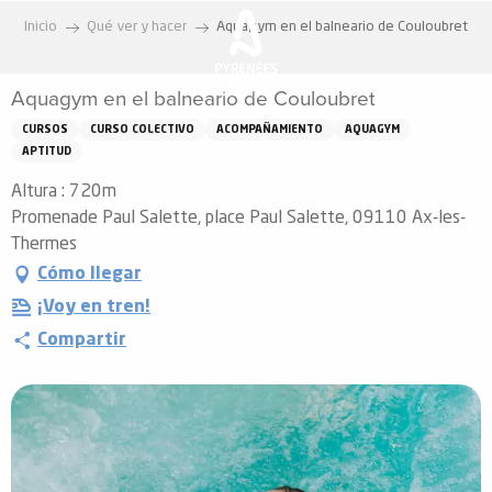
Aller
Inicio
Qué ver y hacer
Aquagym en el balneario de Couloubret
au
contenu
Aquagym en el balneario de Couloubret
principal
CURSOS
CURSO COLECTIVO
ACOMPAÑAMIENTO
AQUAGYM
APTITUD
Altura : 720m
Promenade Paul Salette, place Paul Salette, 09110 Ax-les-
Thermes
Cómo llegar
¡Voy en tren!
Compartir