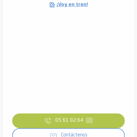
¡Voy en tren!
05 61 02 64
▒▒
Contáctenos