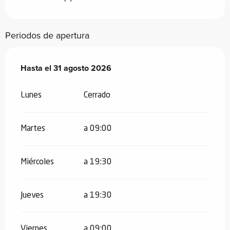
Periodos de apertura
Del
Hasta el
13 julio 2026
31 agosto 2026
al
31 agosto 2026
Lunes
Cerrado
Martes
a 09:00
Miércoles
a 19:30
Jueves
a 19:30
Viernes
a 09:00