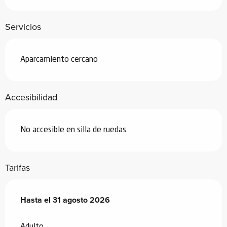
Servicios
Aparcamiento cercano
Accesibilidad
No accesible en silla de ruedas
Tarifas
Desde
Hasta el
8 enero 2026
31 agosto 2026
hasta
31 agosto 2026
Adulto