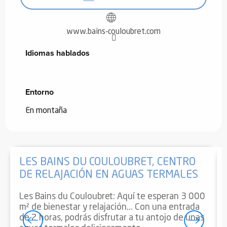
www.bains-couloubret.com
Idiomas hablados
Idiomas hablados
Entorno
Entorno
En montaña
LES BAINS DU COULOUBRET, CENTRO
DE RELAJACIÓN EN AGUAS TERMALES
Les Bains du Couloubret: Aquí te esperan 3 000
m² de bienestar y relajación... Con una entrada
de 2 horas, podrás disfrutar a tu antojo de unas