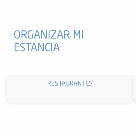
Parking gratuit Plateau de Bonascre
HIFE Andorra
Toilettes publiques - Aire du Carla à Soulcem - Auzat
Centre de loisirs - Accueil de Loisirs Sans Hébergement (ALSH
ORGANIZAR MI
ESTANCIA
RESTAURANTES