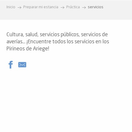
Inicio
Preparar mi estancia
Práctica
servicios
Cultura, salud, servicios públicos, servicios de
averías… ¡Encuentre todos los servicios en los
Pirineos de Ariege!
Déchèterie d'Unac
Toilettes publiques - Lordat
Centre d'incendie et de secours de Tarascon-sur-Ariège
Dentiste - Combelles Philippe
Servicio de lanzadera de invierno Ax-les Thermes/Savignac-l
RAWA Swiss SARL
Banco - Caisse d'Epargne
Toilettes publiques - Vèbre