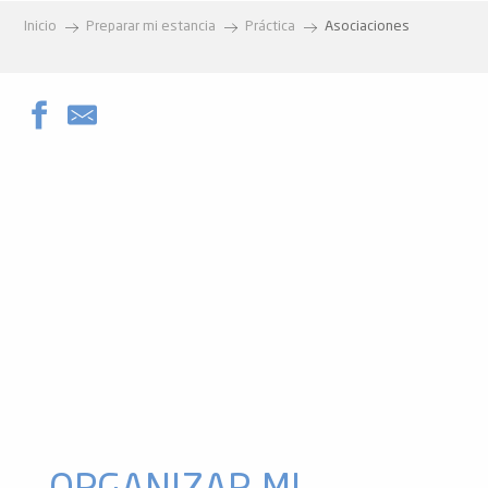
Inicio
Preparar mi estancia
Práctica
Asociaciones
Comité des fêtes Garanou
Comité des fêtes Artigues
La Ariégeoise
Asociación Vèbre Chemins Faisant
La Ferme du Plateau
Amigos del Castillo de Miglos
Amigos de Sabarthez
Ax Bonascre Avenir et Développement
Centro Social de Tarascón
Club de tenis Mercus
Vent de Sable
Alma de la Tierra