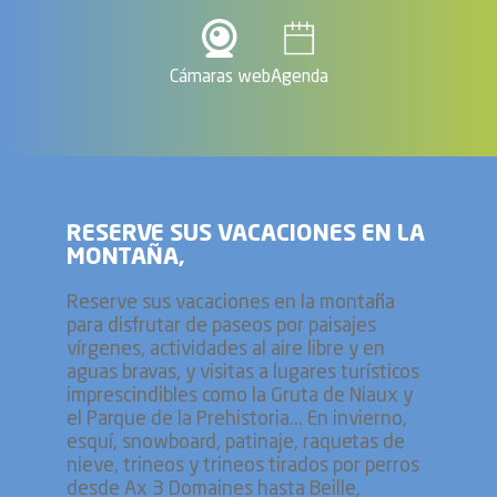
Cámaras web
Agenda
RESERVE SUS VACACIONES EN LA
MONTAÑA,
Reserve sus vacaciones en la montaña
para disfrutar de paseos por paisajes
vírgenes, actividades al aire libre y en
aguas bravas, y visitas a lugares turísticos
imprescindibles como la Gruta de Niaux y
el Parque de la Prehistoria... En invierno,
esquí, snowboard, patinaje, raquetas de
nieve, trineos y trineos tirados por perros
desde Ax 3 Domaines hasta Beille,