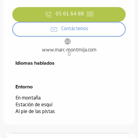
05 61 64 88
▒▒
Contáctenos
www.marc-montmija.com
Idiomas hablados
Idiomas hablados
Entorno
Entorno
En montaña
Estación de esquí
Al pie de las pistas