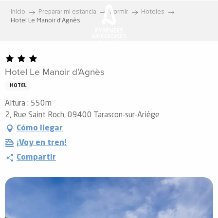
Aller
Inicio
Preparar mi estancia
Dormir
Hoteles
au
Hotel Le Manoir d'Agnès
contenu
principal
Hotel Le Manoir d'Agnès
HOTEL
Altura : 550m
2, Rue Saint Roch, 09400 Tarascon-sur-Ariège
Cómo llegar
¡Voy en tren!
Compartir