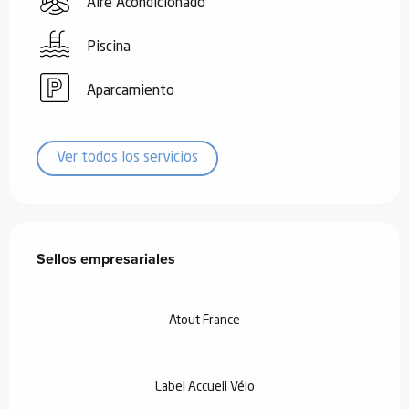
Aire Acondicionado
Piscina
Aparcamiento
Ver todos los servicios
Oferta de prestaciones
Sellos empresariales
Sellos empresariales
Atout France
Label Accueil Vélo