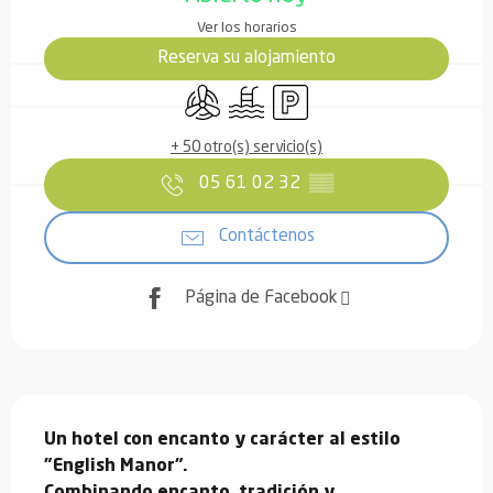
Ver los horarios
Reserva su alojamiento
Aire Acondicionado
Piscina
Aparcamiento
+ 50 otro(s) servicio(s)
05 61 02 32
▒▒
Contáctenos
Página de Facebook
Descripción
Un hotel con encanto y carácter al estilo 
"English Manor".

Combinando encanto, tradición y 