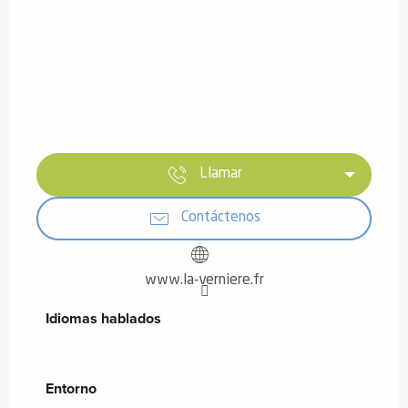
Llamar
Contáctenos
www.la-verniere.fr
Idiomas hablados
Idiomas hablados
Entorno
Entorno