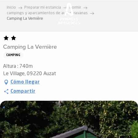
Aller
Inicio
Preparar mi estancia
Dormir
au
campings y aparcamientos de autocaravanas
contenu
Camping La Vernière
principal
Camping La Vernière
CAMPING
Altura : 740m
Le Village, 09220 Auzat
Cómo llegar
Compartir