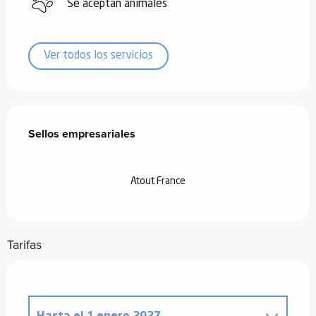
Se aceptan animales
Ver todos los servicios
Oferta de prestaciones
Sellos empresariales
Sellos empresariales
Atout France
Tarifas