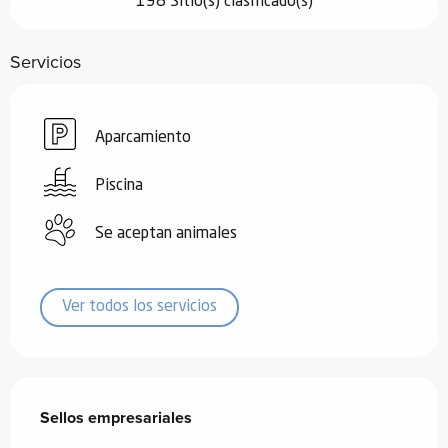
198 Sitio(s) clasificado(s)
Servicios
Aparcamiento
Piscina
Se aceptan animales
Ver todos los servicios
Oferta de prestaciones
Sellos empresariales
Sellos empresariales