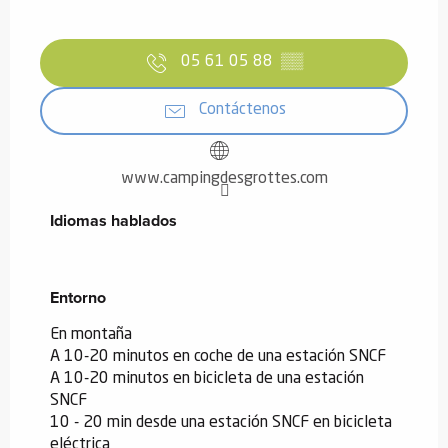
05 61 05 88
▒▒
Contáctenos
www.campingdesgrottes.com
Idiomas hablados
Idiomas hablados
Entorno
Entorno
En montaña
A 10-20 minutos en coche de una estación SNCF
A 10-20 minutos en bicicleta de una estación
SNCF
10 - 20 min desde una estación SNCF en bicicleta
eléctrica