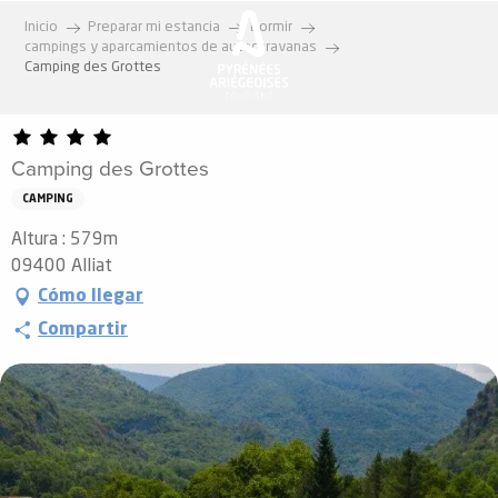
Aller
Inicio
Preparar mi estancia
Dormir
au
campings y aparcamientos de autocaravanas
contenu
Camping des Grottes
principal
Camping des Grottes
CAMPING
Altura : 579m
09400 Alliat
Cómo llegar
Compartir