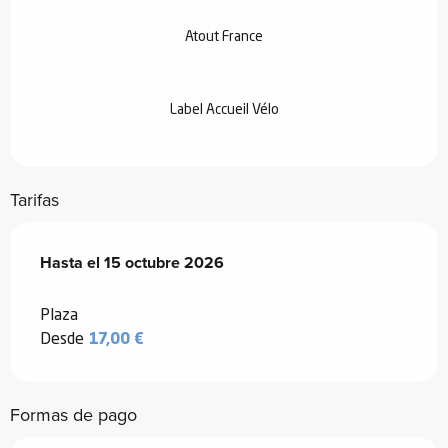
Atout France
Label Accueil Vélo
Tarifas
Desde
Hasta el
13 marzo 2026
15 octubre 2026
hasta
15 octubre 2026
Plaza
Desde
17,00 €
Formas de pago