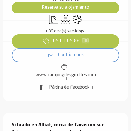
Reserva su alojamiento
Aparcamiento
Piscina
Se aceptan animales
+ 39 otro(s) servicio(s)
05 61 05 88
▒▒
Contáctenos
www.campingdesgrottes.com
Página de Facebook
Descripción
Situado en Alliat, cerca de Tarascon sur 