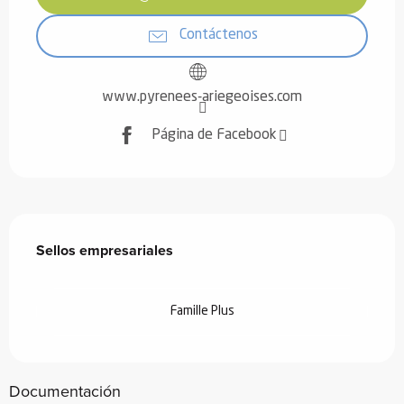
Contáctenos
www.pyrenees-ariegeoises.com
Página de Facebook
Oferta de prestaciones
Sellos empresariales
Sellos empresariales
Famille Plus
Documentación