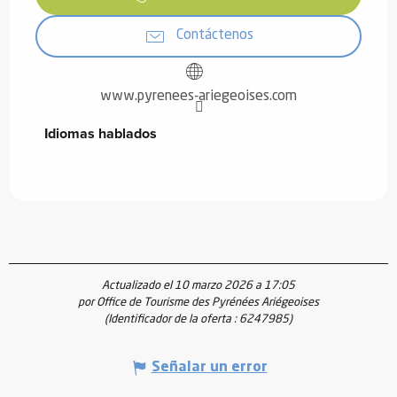
Contáctenos
www.pyrenees-ariegeoises.com
Idiomas hablados
Idiomas hablados
Actualizado el 10 marzo 2026 a 17:05
por Office de Tourisme des Pyrénées Ariégeoises
(Identificador de la oferta :
6247985
)
Señalar un error