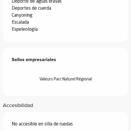
Deporte de aguas bravas
Deportes de cuerda
Canyoning
Escalada
Espeleología
Oferta de prestaciones
Sellos empresariales
Sellos empresariales
Valeurs Parc Naturel Régional
Accesibilidad
No accesible en silla de ruedas