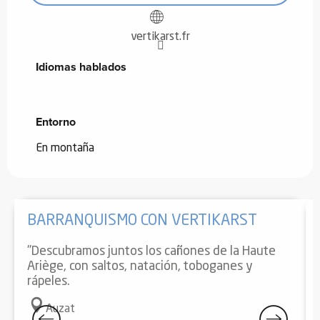
vertikarst.fr
Idiomas hablados
Idiomas hablados
Entorno
Entorno
En montaña
BARRANQUISMO CON VERTIKARST
"Descubramos juntos los cañones de la Haute
Ariège, con saltos, natación, toboganes y
rápeles.
Auzat