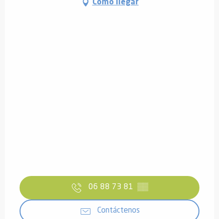
Cómo llegar
06 88 73 81
▒▒
Contáctenos