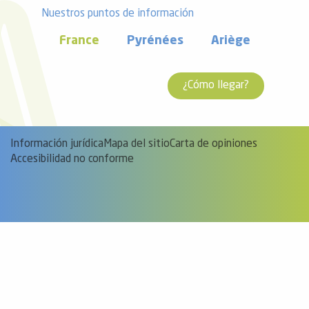
Nuestros puntos de información
France
Pyrénées
Ariège
¿Cómo llegar?
Información jurídica
Mapa del sitio
Carta de opiniones
Accesibilidad no conforme