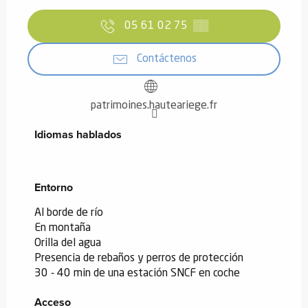
05 61 02 75
▒▒
Contáctenos
patrimoines.hauteariege.fr
Idiomas hablados
Idiomas hablados
Entorno
Entorno
Al borde de río
En montaña
Orilla del agua
Presencia de rebaños y perros de protección
30 - 40 min de una estación SNCF en coche
Acceso
Acceso