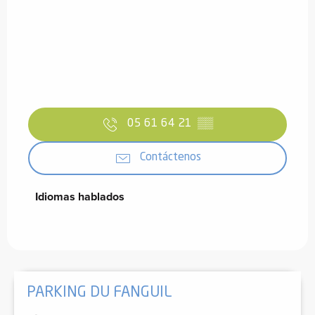
05 61 64 21
▒▒
Contáctenos
Idiomas hablados
Idiomas hablados
PARKING DU FANGUIL