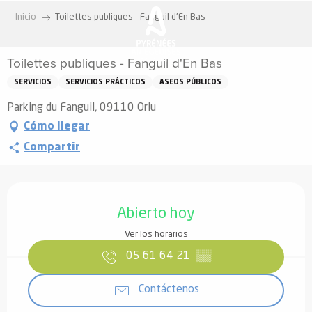
Aller
Inicio
Toilettes publiques - Fanguil d'En Bas
au
contenu
Toilettes publiques - Fanguil d'En Bas
principal
SERVICIOS
SERVICIOS PRÁCTICOS
ASEOS PÚBLICOS
Parking du Fanguil, 09110 Orlu
Cómo llegar
Compartir
Horarios y datos de contacto
Abierto hoy
Ver los horarios
05 61 64 21
▒▒
Contáctenos