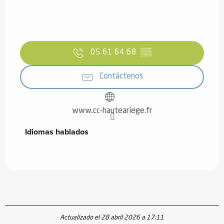
05 61 64 68
▒▒
Contáctenos
www.cc-hauteariege.fr
Idiomas hablados
Idiomas hablados
Actualizado el 28 abril 2026 a 17:11