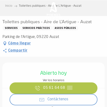
Aller
Inicio
Toilettes publiques - Aire de L'Artigue - Auzat
au
contenu
Toilettes publiques - Aire de L'Artigue - Auzat
principal
SERVICIOS
SERVICIOS PRÁCTICOS
ASEOS PÚBLICOS
Parking de l'Artigue, 09220 Auzat
Cómo llegar
Compartir
Horarios y datos de contacto
Abierto hoy
Ver los horarios
05 61 64 68
▒▒
Contáctenos