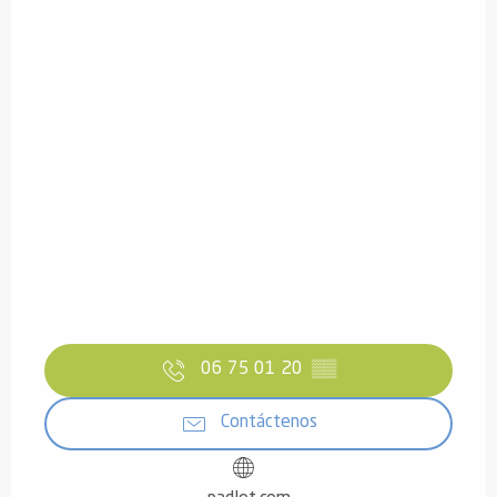
06 75 01 20
▒▒
Contáctenos