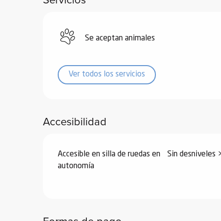
de
 de
Se aceptan animales
y
ñía
l y
Ver todos los servicios
onante
as de
Accesibilidad
ub-
lub-
Kite
Accesible en silla de ruedas en
Sin desniveles 
rías
autonomía
e su
al
orte a
Formas de pago