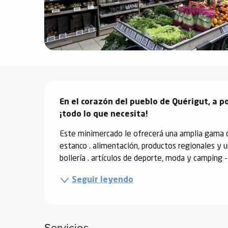
vidades
erno
Descripción
alpino
En el corazón del pueblo de Quérigut, a poc
í de
¡todo lo que necesita!
ía
Este minimercado le ofrecerá una amplia gama de 
o
estanco . alimentación, productos regionales y u
tas de
bollería . artículos de deporte, moda y camping - 
-
Seguir leyendo
a
a
-
gliss-
Servicios