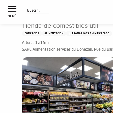
a
IONES
Aller
Inicio
Tienda de comestibles útil
au
les
contenu
Buscar
MENÚ
principal
Tienda de comestibles útil
ones
uí
COMERCIOS
ALIMENTACIÓN
ULTRAMARINOS / MINIMERCADO
aciones
Altura : 1215m
o
SARL Alimentation services du Donezan, Rue du Ba
Info
route
Webcams