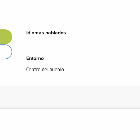
Idiomas hablados
Idiomas hablados
Entorno
Entorno
Centro del pueblo
U