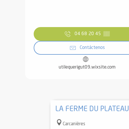
04 68 20 45
▒▒
Contáctenos
utilequerigut09.wixsite.com
LA FERME DU PLATEA
Carcanières