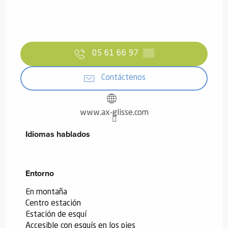
05 61 66 97
▒▒
Contáctenos
www.ax-glisse.com
Idiomas hablados
Idiomas hablados
Entorno
Entorno
En montaña
Centro estación
Estación de esquí
Accesible con esquís en los pies