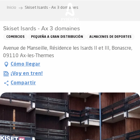
Aller
Inicio
Skiset Isards - Ax 3 domaines
au
contenu
Skiset Isards - Ax 3 domaines
principal
COMERCIOS
PEQUEÑA A GRAN DISTRIBUCIÓN
ALMACENES DE DEPORTES
Avenue de Manseille, Résidence les Isards II et III, Bonascre,
09110 Ax-les-Thermes
Cómo llegar
¡Voy en tren!
Compartir