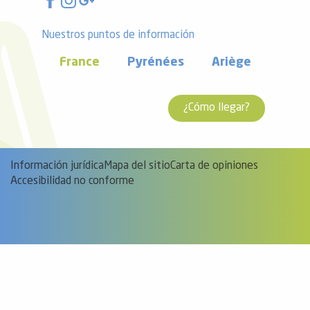
Nuestros puntos de información
France
Pyrénées
Ariège
¿Cómo llegar?
Información jurídica
Mapa del sitio
Carta de opiniones
Accesibilidad no conforme