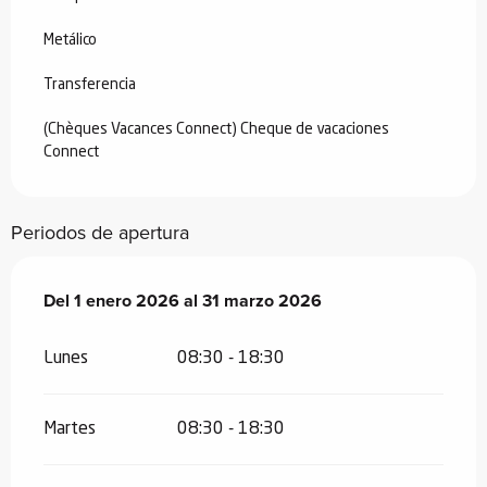
Metálico
Transferencia
(Chèques Vacances Connect) Cheque de vacaciones
Connect
Periodos de apertura
Del
Del
1 enero 2026
1 enero 2026
al
al
31 marzo 2026
31 marzo 2026
Lunes
08:30 - 18:30
Martes
08:30 - 18:30