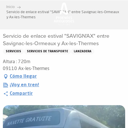
Aller
Inicio
au
Servicio de enlace estival "SAVIGN'AX" entre Savignac-les-Ormeaux
contenu
y Ax-les-Thermes
principal
Servicio de enlace estival "SAVIGN'AX" entre
Savignac-les-Ormeaux y Ax-les-Thermes
SERVICIOS
SERVICIOS DE TRANSPORTE
LANZADERA
Altura : 720m
09110 Ax-les-Thermes
Cómo llegar
¡Voy en tren!
Compartir