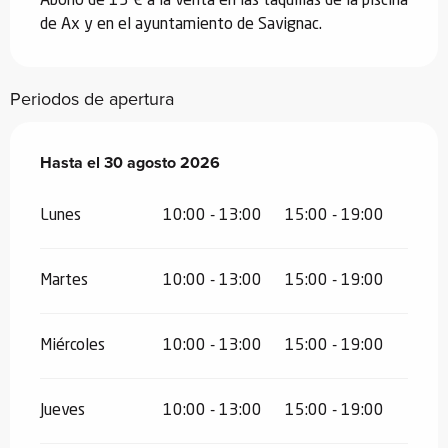
Abono de 15 € a la venta en las taquillas de la piscina
de Ax y en el ayuntamiento de Savignac.
Periodos de apertura
Del
Hasta el
4 julio 2026
30 agosto 2026
al
30 agosto 2026
Lunes
10:00 - 13:00
15:00 - 19:00
Martes
10:00 - 13:00
15:00 - 19:00
Miércoles
10:00 - 13:00
15:00 - 19:00
Jueves
10:00 - 13:00
15:00 - 19:00