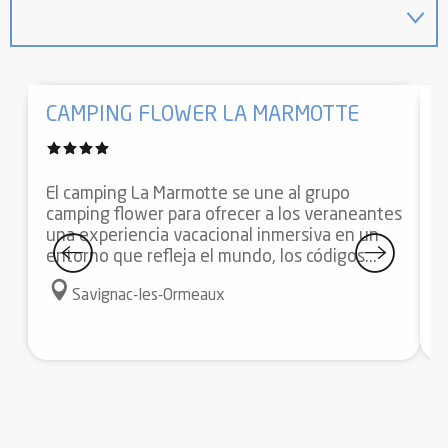
CAMPING FLOWER LA MARMOTTE
El camping La Marmotte se une al grupo
camping flower para ofrecer a los veraneantes
C
una experiencia vacacional inmersiva en un
p
entorno que refleja el mundo, los códigos...
s
p
Savignac-les-Ormeaux