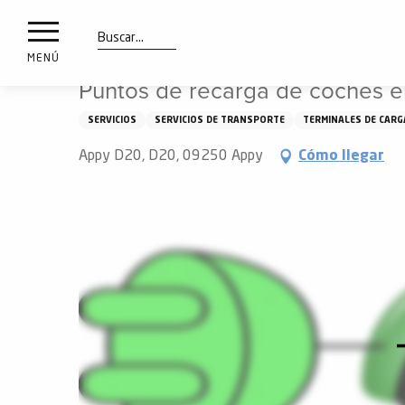
a
IONES
Aller
Inicio
Puntos de recarga de coches eléctricos
au
les
contenu
Buscar
MENÚ
principal
Puntos de recarga de coches el
ones
uí
SERVICIOS
SERVICIOS DE TRANSPORTE
TERMINALES DE CARG
aciones
o
Appy D20, D20, 09250 Appy
Cómo llegar
Info
route
Webcams