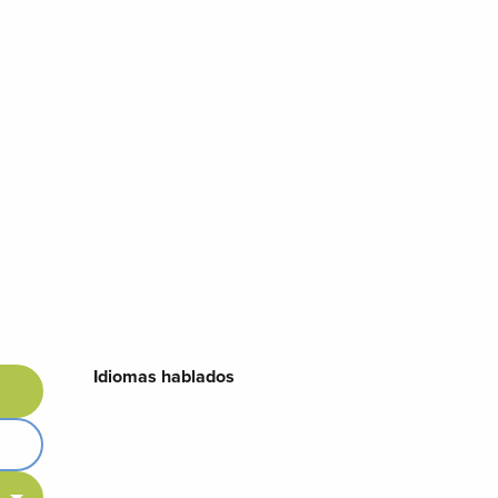
Idiomas hablados
Idiomas hablados