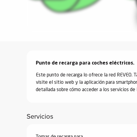
vidades
erno
Descripción
alpino
í de
Punto de recarga para coches eléctricos.
ía
Este punto de recarga lo ofrece la red REVEO. Ta
visite el sitio web y la aplicación para smartp
o
detallada sobre cómo acceder a los servicios de l
tas de
-
a
Servicios
a
-
gliss-
Tomas de recarga para