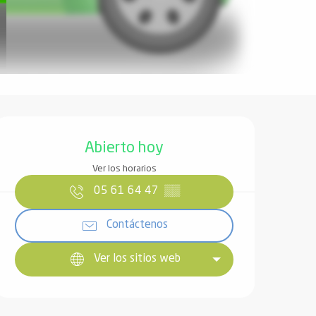
Horarios y datos de contact
Abierto hoy
Ver los horarios
05 61 64 47
▒▒
Contáctenos
Ver los sitios web