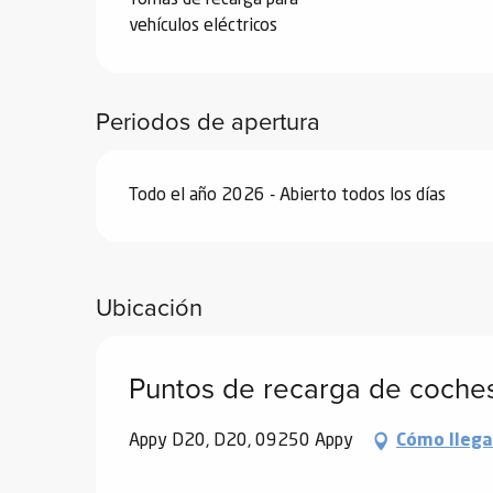
de
vehículos eléctricos
 de
y
Periodos de apertura
ñía
l y
onante
Todo el año 2026 - Abierto todos los días
as de
ub-
lub-
Ubicación
Kite
rías
Puntos de recarga de coches
e su
al
Appy D20, D20, 09250 Appy
Cómo llega
orte a