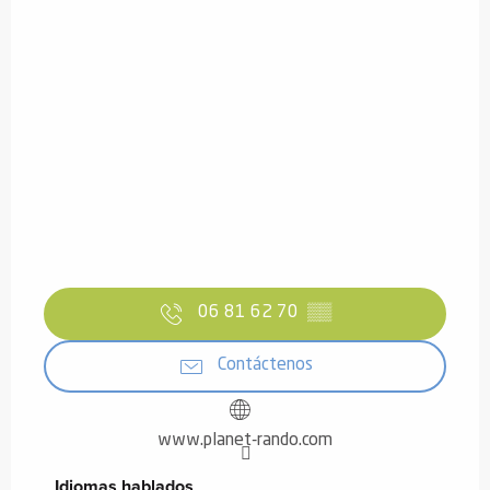
06 81 62 70
▒▒
Contáctenos
www.planet-rando.com
Idiomas hablados
Idiomas hablados