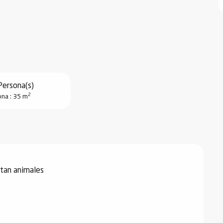
Persona(s)
2
na : 35 m
tan animales