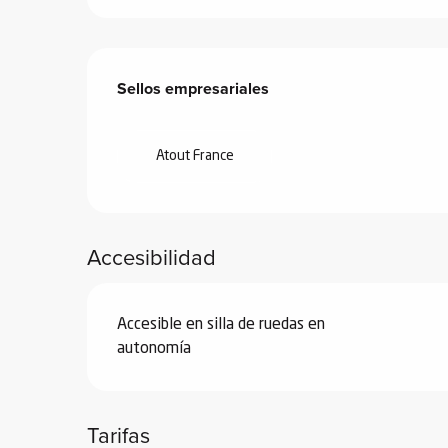
ones
Oferta de prestacione
Sellos empresariales
Sellos empresariales
Atout France
Accesibilidad
Accesible en silla de ruedas en
autonomía
Tarifas