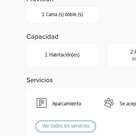
de
1 Cama (s) doble (s)
 de
y
ñía
Capacidad
l y
onante
2 
1 Habitación(es)
as de
Zo
ub-
Servicios
lub-
Kite
rías
Aparcamiento
Se acep
e su
al
orte a
Ver todos los servicios