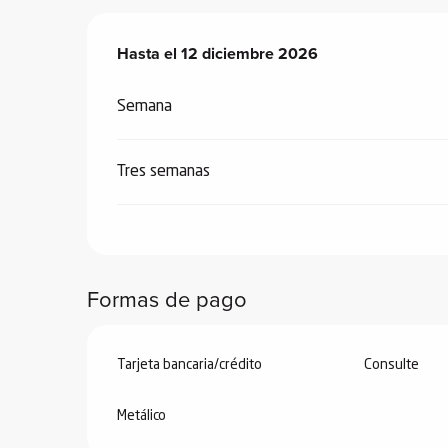
Desde
Hasta el
28 junio 2026
12 diciembre 2026
hasta
12 diciembre 202
Semana
Tres semanas
Formas de pago
Tarjeta bancaria/crédito
Consulte
Metálico