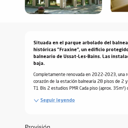
vidades
Descripción
erno
Situada en el parque arbolado del balnear
históricas "Fraxine", un edificio protegido
alpino
balneario de Ussat-Les-Bains. Las instala
í de
baja.
ía
Completamente renovada en 2022-2023, una resi
o
corazón de la estación balnearia 28 pisos de 2 y
T1 Bis 2 estudios PMR Cada piso (aprox. 35m²) di
tas de
-
Seguir leyendo
a
a
-
gliss-
Provisión