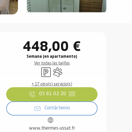
Horarios y datos de contact
448,00 €
Semana (en apartamento)
Ver todas las tarifas
Aparcamiento
Se aceptan animales
+ 17 otro(s) servicio(s)
05 61 02 20
▒▒
Contáctenos
www.thermes-ussat.fr