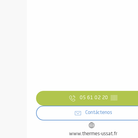
05 61 02 20
▒▒
Contáctenos
www.thermes-ussat.fr