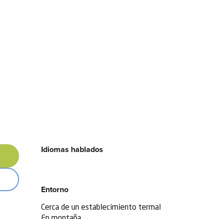
Idiomas hablados
Idiomas hablados
Entorno
Entorno
Cerca de un establecimiento termal
En montaña