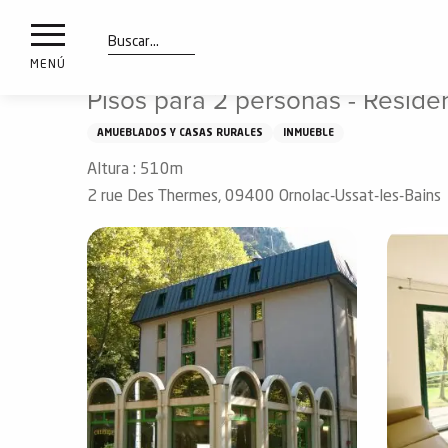
a
IONES
Aller
Inicio
Pisos para 2 personas - Résidence Napoléon
au
les
contenu
Buscar
MENÚ
principal
Pisos para 2 personas - Résid
ones
uí
AMUEBLADOS Y CASAS RURALES
INMUEBLE
aciones
Altura : 510m
o
2 rue Des Thermes, 09400 Ornolac-Ussat-les-Bains
Info
route
Webcams