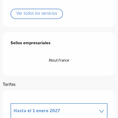
Ver todos los servicios
Oferta de prestaciones
Sellos empresariales
Sellos empresariales
Atout France
Tarifas
Hasta el
1 enero 2027