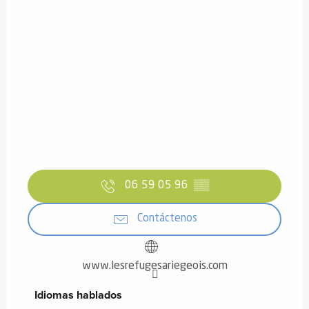
06 59 05 96
▒▒
Contáctenos
www.lesrefugesariegeois.com
Idiomas hablados
Idiomas hablados