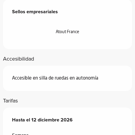
Oferta de prestaciones
Sellos empresariales
Sellos empresariales
Atout France
Accesibilidad
Accesible en silla de ruedas en autonomía
Tarifas
Desde
Hasta el
28 junio 2026
12 diciembre 2026
hasta
12 diciembre 2026