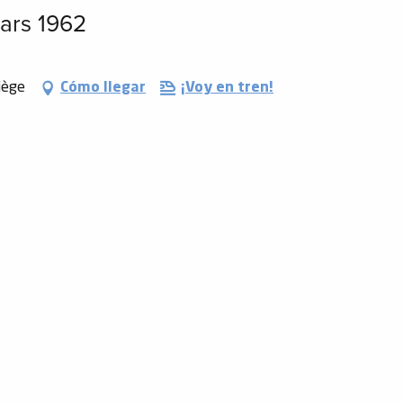
mars 1962
iège
Cómo llegar
¡Voy en tren!