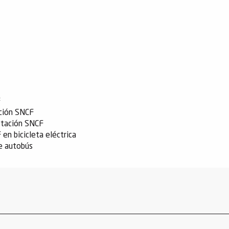
F
ción SNCF
stación SNCF
n bicicleta eléctrica
e autobús