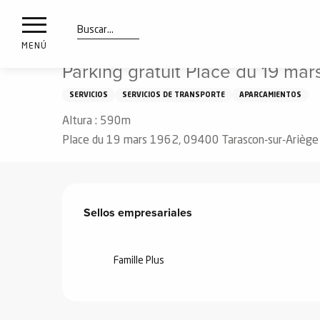
a
IONES
Aller
Inicio
Parking gratuit Place du 19 mars 1962
au
les
contenu
Buscar
MENÚ
principal
Parking gratuit Place du 19 mar
ones
uí
SERVICIOS
SERVICIOS DE TRANSPORTE
APARCAMIENTOS
aciones
Altura : 590m
o
Place du 19 mars 1962, 09400 Tarascon-sur-Ariège
Info
route
Oferta de prestacione
Sellos empresariales
Sellos empresariales
Webcams
Famille Plus