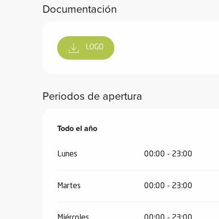
Documentación
vidades
LOGO
erno
alpino
Periodos de apertura
í de
ía
Todo el año
Todo el año
o
tas de
Lunes
00:00 - 23:00
-
a
a
Martes
00:00 - 23:00
-
gliss-
Miércoles
00:00 - 23:00