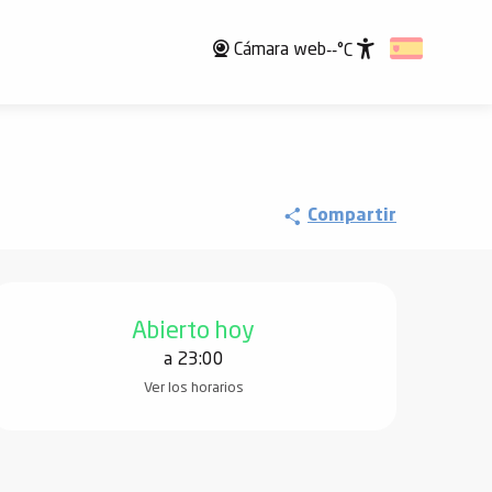
Cámara web
--°C
Accessibili
Compartir
Horarios y datos de contact
Abierto hoy
a 23:00
Ver los horarios