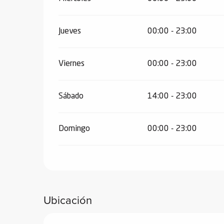
de
 de
Jueves
00:00 - 23:00
y
ñía
Viernes
00:00 - 23:00
l y
onante
as de
Sábado
14:00 - 23:00
ub-
Domingo
00:00 - 23:00
lub-
Kite
rías
e su
al
Ubicación
orte a