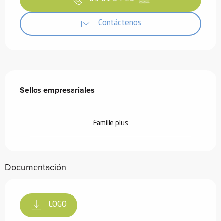
Contáctenos
Oferta de prestaciones
Sellos empresariales
Sellos empresariales
Famille plus
Documentación
LOGO