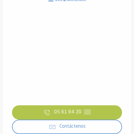
05 61 64 20
▒▒
Contáctenos