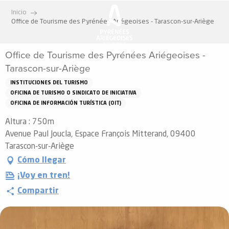
Aller
Inicio
au
Office de Tourisme des Pyrénées Ariégeoises - Tarascon-sur-Ariège
contenu
principal
Office de Tourisme des Pyrénées Ariégeoises -
Tarascon-sur-Ariège
INSTITUCIONES DEL TURISMO
OFICINA DE TURISMO O SINDICATO DE INICIATIVA
OFICINA DE INFORMACIÓN TURÍSTICA (OIT)
Altura : 750m
Avenue Paul Joucla, Espace François Mitterand, 09400
Tarascon-sur-Ariège
Cómo llegar
¡Voy en tren!
Compartir