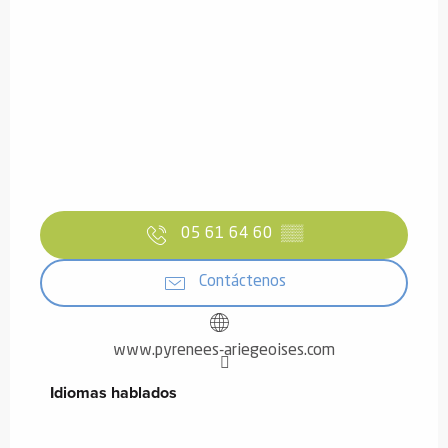
05 61 64 60
▒▒
Contáctenos
www.pyrenees-ariegeoises.com
Idiomas hablados
Idiomas hablados