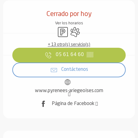
Horarios y datos de contacto
Cerrado por hoy
Ver los horarios
Aparcamiento
Se aceptan animales
+ 13 otro(s) servicio(s)
05 61 64 60
▒▒
Contáctenos
www.pyrenees-ariegeoises.com
Página de Facebook
Descripción